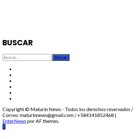
BUSCAR
Buscar:
TikTok
Instagram
X
Facebook
Threads
Youtube
Copyright © Maturín News - Todos los derechos reservados /
Correo: maturinnews@gmail.com / +584141852468
|
EnterNews
por AF themes.