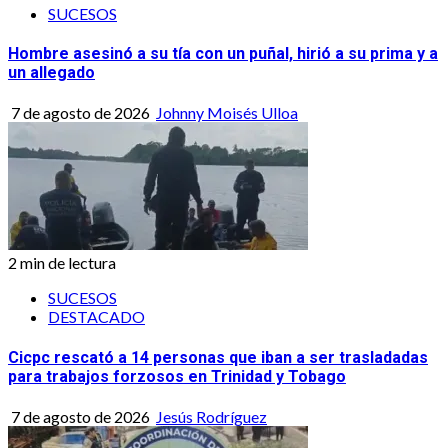
SUCESOS
Hombre asesinó a su tía con un puñal, hirió a su prima y a
un allegado
7 de agosto de 2026
Johnny Moisés Ulloa
2 min de lectura
SUCESOS
DESTACADO
Cicpc rescató a 14 personas que iban a ser trasladadas
para trabajos forzosos en Trinidad y Tobago
7 de agosto de 2026
Jesús Rodríguez