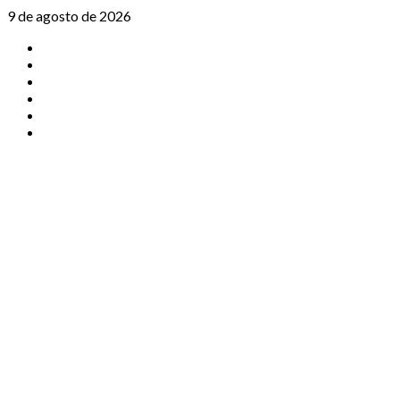
Saltar
9 de agosto de 2026
al
TikTok
contenido
Instagram
X
Facebook
Threads
Youtube