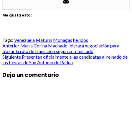
Me gusta esto:
Tags:
Venezuela
Maturín
Monagas
heridos
Post
Anterior
María Corina Machado liderará negociación para
trazar la ruta de transición según comunicado
navigation
Siguiente
Presentan oficialmente a las candidatas al reinado de
las fiestas de San Antonio de Padua
Deja un comentario