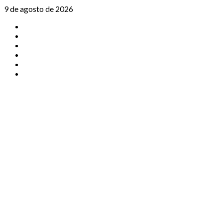
Saltar
9 de agosto de 2026
al
TikTok
contenido
Instagram
X
Facebook
Threads
Youtube