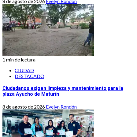
8 de agosto de 2026
Evelyn Rondón
1 min de lectura
CIUDAD
DESTACADO
Ciudadanos exigen limpieza y mantenimiento para la
plaza Ayucho de Maturín
8 de agosto de 2026
Evelyn Rondón