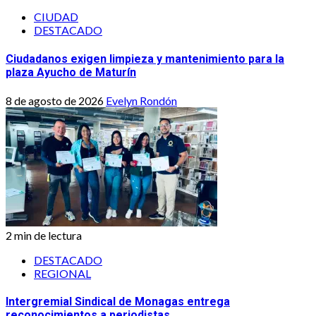
CIUDAD
DESTACADO
Ciudadanos exigen limpieza y mantenimiento para la
plaza Ayucho de Maturín
8 de agosto de 2026
Evelyn Rondón
2 min de lectura
DESTACADO
REGIONAL
Intergremial Sindical de Monagas entrega
reconocimientos a periodistas