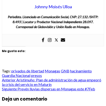
Johnny Moisés Ulloa
Periodista. Licenciado en Comunicación Social, CNP: 27.132 /SNTP:
8.493 | Locutor y Productor Nacional Independiente 28.097.
Corresponsal de Globovisión y Unión Radio en Monagas.
Me gusta esto:
Tags:
privados de libertad
Monagas
GNB
hacinamiento
Guardia Nacional
presos
Post
Anterior
Aristimuño: Plan de administración de agua empeoró
la crisis del servicio en Maturín
navigation
Siguiente
Prevén lluvias dispersas en Monagas este #7Feb
Deja un comentario