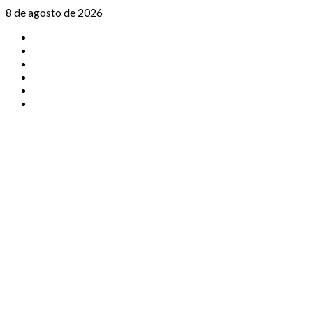
Saltar
8 de agosto de 2026
al
TikTok
contenido
Instagram
X
Facebook
Threads
Youtube