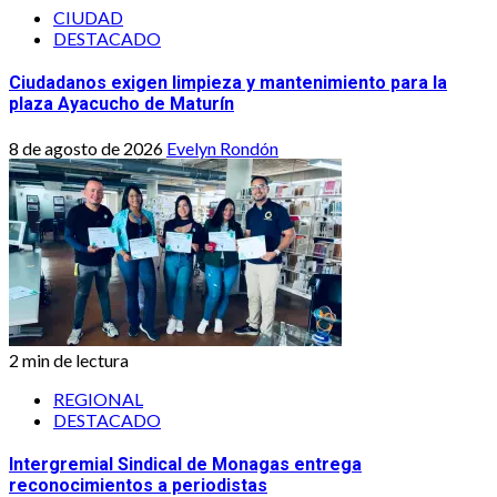
CIUDAD
DESTACADO
Ciudadanos exigen limpieza y mantenimiento para la
plaza Ayacucho de Maturín
8 de agosto de 2026
Evelyn Rondón
2 min de lectura
REGIONAL
DESTACADO
Intergremial Sindical de Monagas entrega
reconocimientos a periodistas