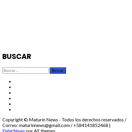
BUSCAR
Buscar:
TikTok
Instagram
X
Facebook
Threads
Youtube
Copyright © Maturín News - Todos los derechos reservados /
Correo: maturinnews@gmail.com / +584141852468
|
EnterNews
por AF themes.