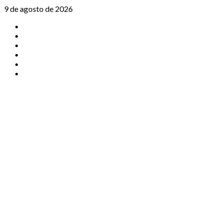
Saltar
9 de agosto de 2026
al
TikTok
contenido
Instagram
X
Facebook
Threads
Youtube