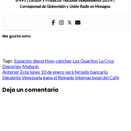
8.493 | Locutor y Productor Nacional Independiente 28.097.
Corresponsal de Globovisión y Unión Radio en Monagas.
Me gusta esto:
Tags:
Espacios deportivos
canchas
Los Guaritos
La Cruz
Deportes
Maturín
Post
Anterior
Este lunes 10 de enero será feriado bancario
Siguiente
Venezuela gana el Reinado Internacional del Café
navigation
Deja un comentario