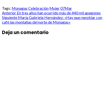
Tags:
Monagas
Celebración
Mujer
07Mar
Post
Anterior
En tres años han ocurrido más de 440 mil apagones
Siguiente
María Gabriela Hernández: «Hay que repoblar con
navigation
café las montañas del norte de Monagas»
Deja un comentario