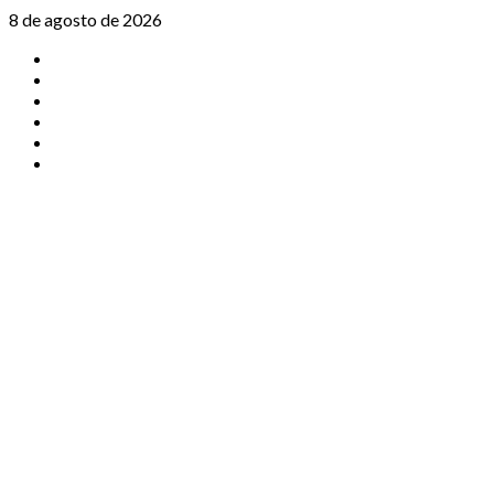
Saltar
8 de agosto de 2026
al
TikTok
contenido
Instagram
X
Facebook
Threads
Youtube