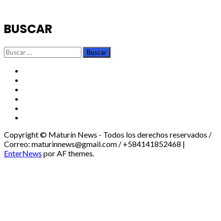
BUSCAR
Buscar:
TikTok
Instagram
X
Facebook
Threads
Youtube
Copyright © Maturín News - Todos los derechos reservados /
Correo: maturinnews@gmail.com / +584141852468
|
EnterNews
por AF themes.