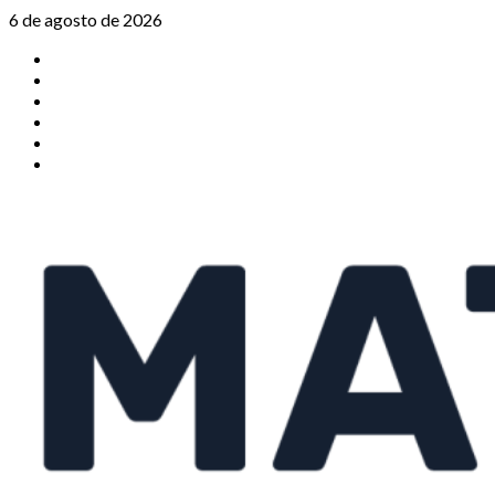
Saltar
6 de agosto de 2026
al
TikTok
contenido
Instagram
X
Facebook
Threads
Youtube