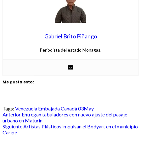
Gabriel Brito Piñango
Periodista del estado Monagas.
Me gusta esto:
Tags:
Venezuela
Embajada
Canadá
03May
Post
Anterior
Entregan tabuladores con nuevo ajuste del pasaje
urbano en Maturín
navigation
Siguiente
Artistas Plásticos impulsan el Bodyart en el municipio
Caripe