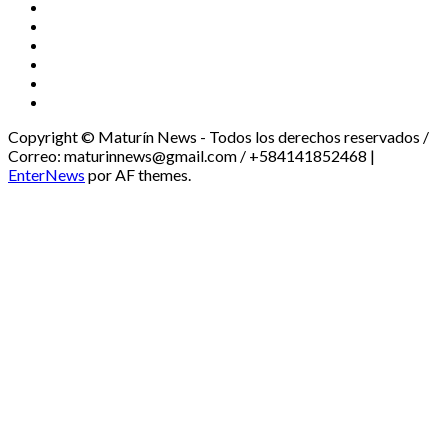
TikTok
Instagram
X
Facebook
Threads
Youtube
Copyright © Maturín News - Todos los derechos reservados /
Correo: maturinnews@gmail.com / +584141852468
|
EnterNews
por AF themes.