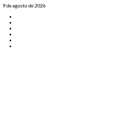
Saltar
9 de agosto de 2026
al
TikTok
contenido
Instagram
X
Facebook
Threads
Youtube