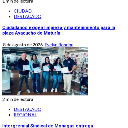
1 min de lectura
CIUDAD
DESTACADO
Ciudadanos exigen limpieza y mantenimiento para la
plaza Ayacucho de Maturín
8 de agosto de 2026
Evelyn Rondón
2 min de lectura
DESTACADO
REGIONAL
Intergremial Sindical de Monagas entrega