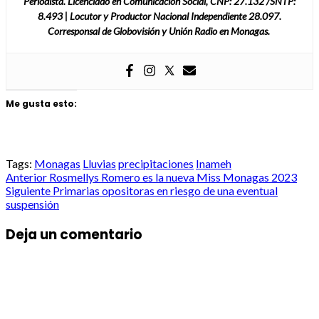
Periodista. Licenciado en Comunicación Social, CNP: 27.132 /SNTP:
8.493 | Locutor y Productor Nacional Independiente 28.097.
Corresponsal de Globovisión y Unión Radio en Monagas.
Me gusta esto:
Tags:
Monagas
Lluvias
precipitaciones
Inameh
Post
Anterior
Rosmellys Romero es la nueva Miss Monagas 2023
Siguiente
Primarias opositoras en riesgo de una eventual
navigation
suspensión
Deja un comentario