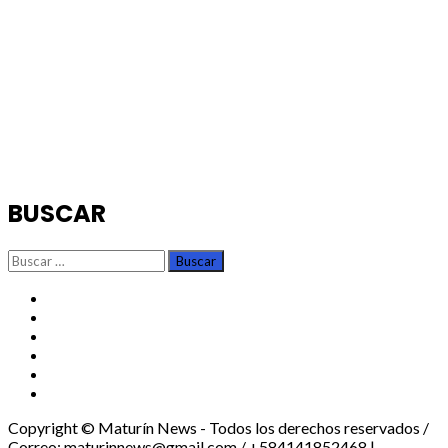
BUSCAR
Buscar:
TikTok
Instagram
X
Facebook
Threads
Youtube
Copyright © Maturín News - Todos los derechos reservados /
Correo: maturinnews@gmail.com / +584141852468
|