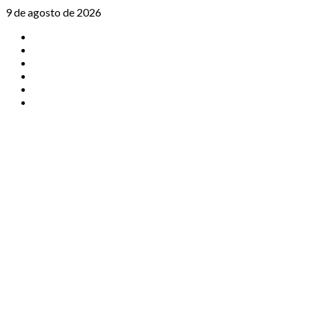
Saltar
9 de agosto de 2026
al
TikTok
contenido
Instagram
X
Facebook
Threads
Youtube