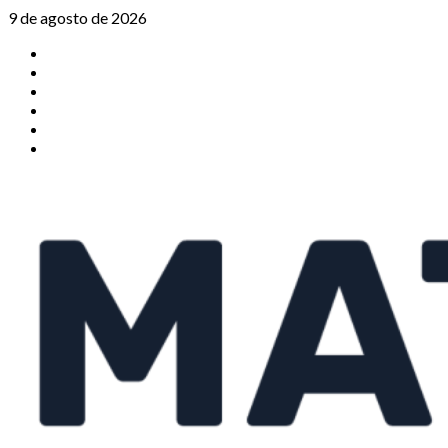
Saltar
9 de agosto de 2026
al
TikTok
contenido
Instagram
X
Facebook
Threads
Youtube