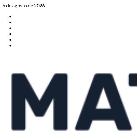
Saltar
6 de agosto de 2026
al
TikTok
contenido
Instagram
X
Facebook
Threads
Youtube