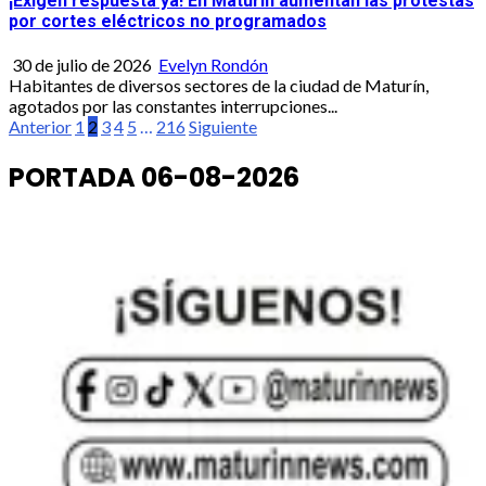
¡Exigen respuesta ya! En Maturín aumentan las protestas
por cortes eléctricos no programados
30 de julio de 2026
Evelyn Rondón
Habitantes de diversos sectores de la ciudad de Maturín,
agotados por las constantes interrupciones...
Paginación
Anterior
1
2
3
4
5
…
216
Siguiente
de
PORTADA 06-08-2026
entradas