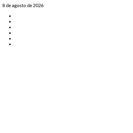
Saltar
8 de agosto de 2026
al
TikTok
contenido
Instagram
X
Facebook
Threads
Youtube