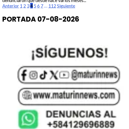
denunciaron que desde hace varios meses...
Paginación
Anterior
1
2
3
4
5
6
7
…
112
Siguiente
de
PORTADA 07-08-2026
entradas