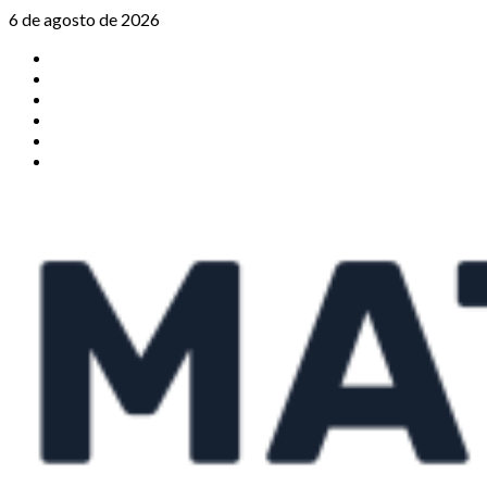
Saltar
6 de agosto de 2026
al
TikTok
contenido
Instagram
X
Facebook
Threads
Youtube