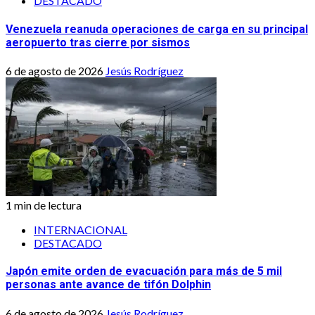
DESTACADO
Venezuela reanuda operaciones de carga en su principal
aeropuerto tras cierre por sismos
6 de agosto de 2026
Jesús Rodríguez
1 min de lectura
INTERNACIONAL
DESTACADO
Japón emite orden de evacuación para más de 5 mil
personas ante avance de tifón Dolphin
6 de agosto de 2026
Jesús Rodríguez