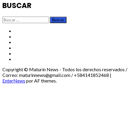
BUSCAR
Buscar:
TikTok
Instagram
X
Facebook
Threads
Youtube
Copyright © Maturín News - Todos los derechos reservados /
Correo: maturinnews@gmail.com / +584141852468
|
EnterNews
por AF themes.