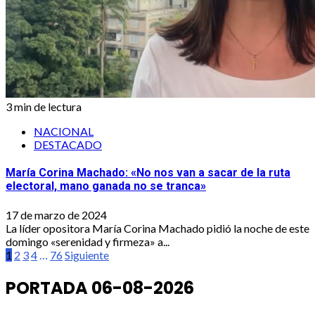
3 min de lectura
NACIONAL
DESTACADO
María Corina Machado: «No nos van a sacar de la ruta
electoral, mano ganada no se tranca»
17 de marzo de 2024
La líder opositora María Corina Machado pidió la noche de este
domingo «serenidad y firmeza» a...
Paginación
1
2
3
4
…
76
Siguiente
de
PORTADA 06-08-2026
entradas